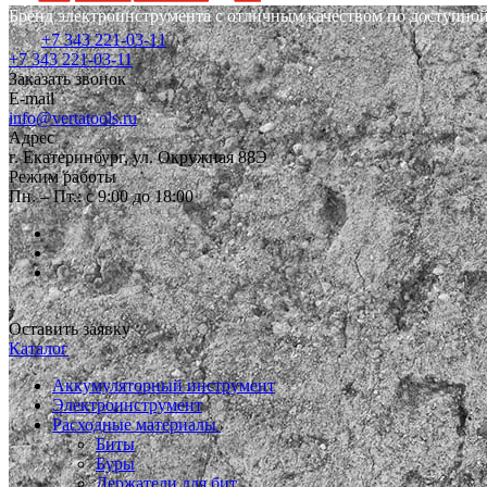
Бренд электроинструмента с отличным качеством по доступной
+7 343 221-03-11
+7 343 221-03-11
Заказать звонок
E-mail
info@vertatools.ru
Адрес
г. Екатеринбург, ул. Окружная 88Э
Режим работы
Пн. – Пт.: с 9:00 до 18:00
Оставить заявку
Каталог
Аккумуляторный инструмент
Электроинструмент
Расходные материалы
Биты
Буры
Держатели для бит