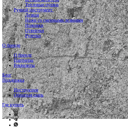
Тепловые пушки
Ручной инструмент
Лезвия
Ножи со сменными лезвиями
Ножовки
Отвертки
Рулетки
О бренде
О бренде
Партнеры
Реквизиты
Блог
Поддержка
Инструкции
Обратная связь
Где купить