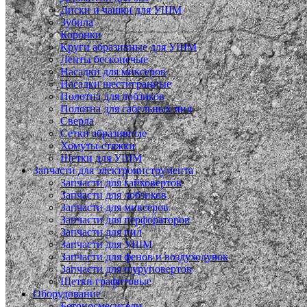
Диски и чашки для УШМ
Зубила
Коронки
Круги абразивные для УШМ
Ленты бесконечые
Насадки для миксеров
Насадки шестигранные
Полотна для лобзиков
Полотна для сабельных пил
Сверла
Сетки абразивные
Хомуты-стяжки
Щетки для УШМ
Запчасти для электроинструмента
Запчасти для гайковертов
Запчасти для лобзиков
Запчасти для миксеров
Запчасти для перфораторов
Запчасти для пил
Запчасти для УШМ
Запчасти для фенов и воздуходувок
Запчасти для шуруповертов
Щетки графитовые
Оборудование
Бетоносмесители