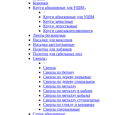
Коронки
Круги абразивные для УШМ
Круги абразивные для УШМ
Круги зачистные
Круги лепестковые
Круги самозакрепляющиеся
Ленты бесконечые
Насадки для миксеров
Насадки шестигранные
Полотна для лобзиков
Полотна для сабельных пил
Сверла
Сверла
Сверла по бетону
Сверла по дереву перьевые
Сверла по дереву спиральное
Сверла по металлу
Сверла по металлу в наборе
Сверла по металлу кобальт
Сверла по металлу ступенчатые
Сверла по стеклу и керамике
Сверла специальные
Сетки абразивные