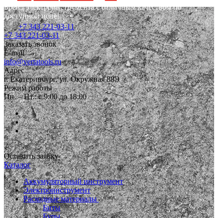
Бренд электроинструмента с отличным качеством по
доступной цене!
+7 343 221-03-11
+7 343 221-03-11
Заказать звонок
E-mail
info@vertatools.ru
Адрес
г. Екатеринбург, ул. Окружная 88Э
Режим работы
Пн. – Пт.: с 9:00 до 18:00
Оставить заявку
Каталог
Аккумуляторный инструмент
Электроинструмент
Расходные материалы
Биты
Буры