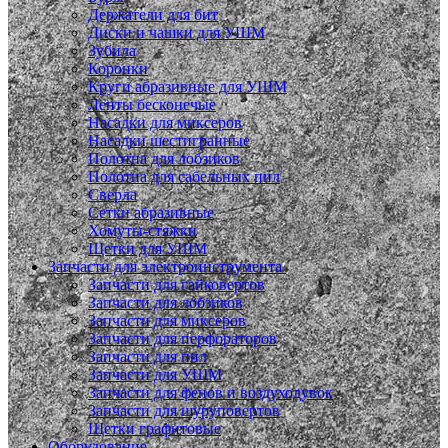
Держатели для бит
Диски и чашки для УШМ
Зубила
Коронки
Круги абразивные для УШМ
Ленты бесконечые
Насадки для миксеров
Насадки шестигранные
Полотна для лобзиков
Полотна для сабельных пил
Сверла
Сетки абразивные
Хомуты-стяжки
Щетки для УШМ
Запчасти для электроинструмента
Запчасти для гайковертов
Запчасти для лобзиков
Запчасти для миксеров
Запчасти для перфораторов
Запчасти для пил
Запчасти для УШМ
Запчасти для фенов и воздуходувок
Запчасти для шуруповертов
Щетки графитовые
Оборудование