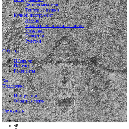
Бетоносмесители
Тепловые пушки
Ручной инструмент
Лезвия
Ножи со сменными лезвиями
Ножовки
Отвертки
Рулетки
О бренде
О бренде
Партнеры
Реквизиты
Блог
Поддержка
Инструкции
Обратная связь
Где купить