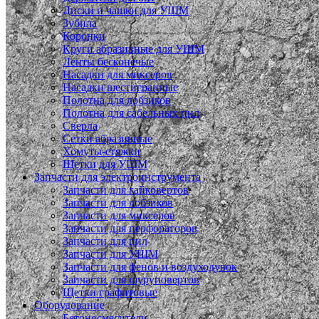
Диски и чашки для УШМ
Зубила
Коронки
Круги абразивные для УШМ
Ленты бесконечые
Насадки для миксеров
Насадки шестигранные
Полотна для лобзиков
Полотна для сабельных пил
Сверла
Сетки абразивные
Хомуты-стяжки
Щетки для УШМ
Запчасти для электроинструмента
Запчасти для гайковертов
Запчасти для лобзиков
Запчасти для миксеров
Запчасти для перфораторов
Запчасти для пил
Запчасти для УШМ
Запчасти для фенов и воздуходувок
Запчасти для шуруповертов
Щетки графитовые
Оборудование
Бетоносмесители