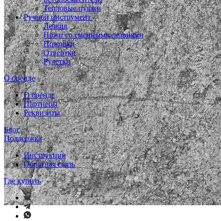
Тепловые пушки
Ручной инструмент
Лезвия
Ножи со сменными лезвиями
Ножовки
Отвертки
Рулетки
О бренде
О бренде
Партнеры
Реквизиты
Блог
Поддержка
Инструкции
Обратная связь
Где купить