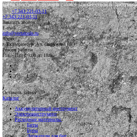
Бренд электроинструмента с отличным качеством по доступной
+7 343 221-03-11
+7 343 221-03-11
Заказать звонок
E-mail
info@vertatools.ru
Адрес
г. Екатеринбург, ул. Окружная 88Э
Режим работы
Пн. – Пт.: с 9:00 до 18:00
Оставить заявку
Каталог
Аккумуляторный инструмент
Электроинструмент
Расходные материалы
Биты
Буры
Держатели для бит