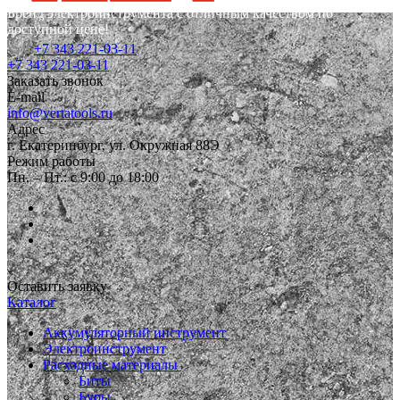
Бренд электроинструмента с отличным качеством по
доступной цене!
+7 343 221-03-11
+7 343 221-03-11
Заказать звонок
E-mail
info@vertatools.ru
Адрес
г. Екатеринбург, ул. Окружная 88Э
Режим работы
Пн. – Пт.: с 9:00 до 18:00
Оставить заявку
Каталог
Аккумуляторный инструмент
Электроинструмент
Расходные материалы
Биты
Буры