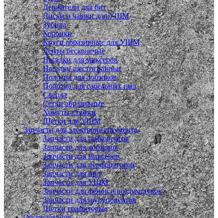
Держатели для бит
Диски и чашки для УШМ
Зубила
Коронки
Круги абразивные для УШМ
Ленты бесконечые
Насадки для миксеров
Насадки шестигранные
Полотна для лобзиков
Полотна для сабельных пил
Сверла
Сетки абразивные
Хомуты-стяжки
Щетки для УШМ
Запчасти для электроинструмента
Запчасти для гайковертов
Запчасти для лобзиков
Запчасти для миксеров
Запчасти для перфораторов
Запчасти для пил
Запчасти для УШМ
Запчасти для фенов и воздуходувок
Запчасти для шуруповертов
Щетки графитовые
Оборудование