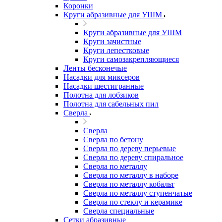
Коронки
Круги абразивные для УШМ
Круги абразивные для УШМ
Круги зачистные
Круги лепестковые
Круги самозакрепляющиеся
Ленты бесконечые
Насадки для миксеров
Насадки шестигранные
Полотна для лобзиков
Полотна для сабельных пил
Сверла
Сверла
Сверла по бетону
Сверла по дереву перьевые
Сверла по дереву спиральное
Сверла по металлу
Сверла по металлу в наборе
Сверла по металлу кобальт
Сверла по металлу ступенчатые
Сверла по стеклу и керамике
Сверла специальные
Сетки абразивные