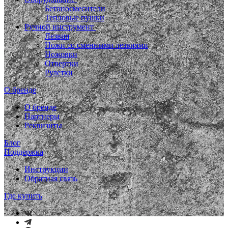
Бетоносмесители
Тепловые пушки
Ручной инструмент
Лезвия
Ножи со сменными лезвиями
Ножовки
Отвертки
Рулетки
О бренде
О бренде
Партнеры
Реквизиты
Блог
Поддержка
Инструкции
Обратная связь
Где купить