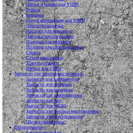
Диски и чашки для УШМ
Зубила
Коронки
Круги абразивные для УШМ
Ленты бесконечые
Насадки для миксеров
Насадки шестигранные
Полотна для лобзиков
Полотна для сабельных пил
Сверла
Сетки абразивные
Хомуты-стяжки
Щетки для УШМ
Запчасти для электроинструмента
Запчасти для гайковертов
Запчасти для лобзиков
Запчасти для миксеров
Запчасти для перфораторов
Запчасти для пил
Запчасти для УШМ
Запчасти для фенов и воздуходувок
Запчасти для шуруповертов
Щетки графитовые
Оборудование
Бетоносмесители