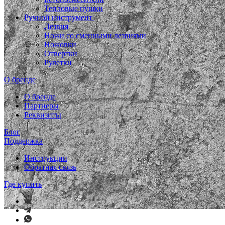
Тепловые пушки
Ручной инструмент
Лезвия
Ножи со сменными лезвиями
Ножовки
Отвертки
Рулетки
О бренде
О бренде
Партнеры
Реквизиты
Блог
Поддержка
Инструкции
Обратная связь
Где купить