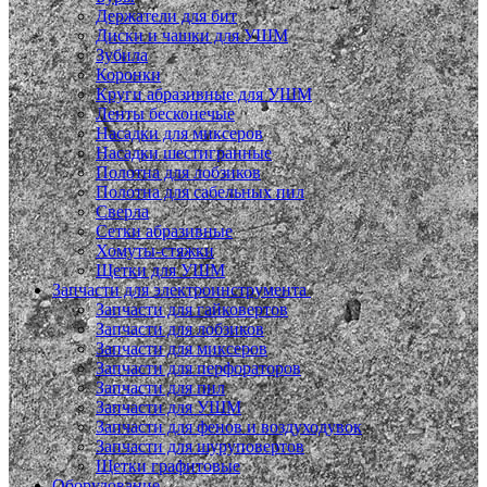
Держатели для бит
Диски и чашки для УШМ
Зубила
Коронки
Круги абразивные для УШМ
Ленты бесконечые
Насадки для миксеров
Насадки шестигранные
Полотна для лобзиков
Полотна для сабельных пил
Сверла
Сетки абразивные
Хомуты-стяжки
Щетки для УШМ
Запчасти для электроинструмента
Запчасти для гайковертов
Запчасти для лобзиков
Запчасти для миксеров
Запчасти для перфораторов
Запчасти для пил
Запчасти для УШМ
Запчасти для фенов и воздуходувок
Запчасти для шуруповертов
Щетки графитовые
Оборудование