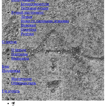
Бетоносмесители
Тепловые пушки
Ручной инструмент
Лезвия
Ножи со сменными лезвиями
Ножовки
Отвертки
Рулетки
О бренде
О бренде
Партнеры
Реквизиты
Блог
Поддержка
Инструкции
Обратная связь
Где купить