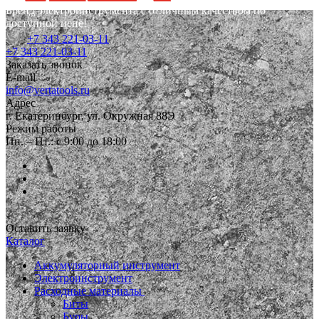
Бренд электроинструмента с отличным качеством по
доступной цене!
+7 343 221-03-11
+7 343 221-03-11
Заказать звонок
E-mail
info@vertatools.ru
Адрес
г. Екатеринбург, ул. Окружная 88Э
Режим работы
Пн. – Пт.: с 9:00 до 18:00
Оставить заявку
Каталог
Аккумуляторный инструмент
Электроинструмент
Расходные материалы
Биты
Буры