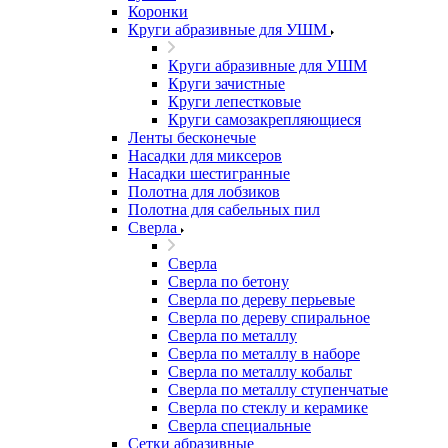
Коронки
Круги абразивные для УШМ
Круги абразивные для УШМ
Круги зачистные
Круги лепестковые
Круги самозакрепляющиеся
Ленты бесконечые
Насадки для миксеров
Насадки шестигранные
Полотна для лобзиков
Полотна для сабельных пил
Сверла
Сверла
Сверла по бетону
Сверла по дереву перьевые
Сверла по дереву спиральное
Сверла по металлу
Сверла по металлу в наборе
Сверла по металлу кобальт
Сверла по металлу ступенчатые
Сверла по стеклу и керамике
Сверла специальные
Сетки абразивные