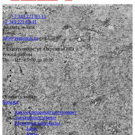
Бренд электроинструмента с отличным качеством по
доступной цене!
+7 343 221-03-11
+7 343 221-03-11
Заказать звонок
E-mail
info@vertatools.ru
Адрес
г. Екатеринбург, ул. Окружная 88Э
Режим работы
Пн. – Пт.: с 9:00 до 18:00
Оставить заявку
Каталог
Аккумуляторный инструмент
Электроинструмент
Расходные материалы
Биты
Буры