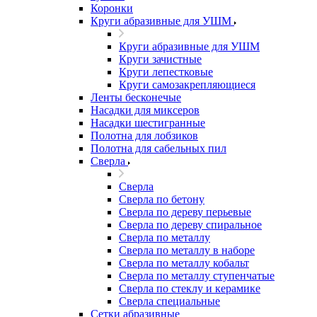
Коронки
Круги абразивные для УШМ
Круги абразивные для УШМ
Круги зачистные
Круги лепестковые
Круги самозакрепляющиеся
Ленты бесконечые
Насадки для миксеров
Насадки шестигранные
Полотна для лобзиков
Полотна для сабельных пил
Сверла
Сверла
Сверла по бетону
Сверла по дереву перьевые
Сверла по дереву спиральное
Сверла по металлу
Сверла по металлу в наборе
Сверла по металлу кобальт
Сверла по металлу ступенчатые
Сверла по стеклу и керамике
Сверла специальные
Сетки абразивные