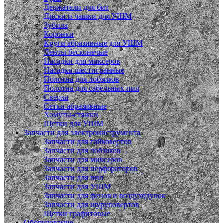
Держатели для бит
Диски и чашки для УШМ
Зубила
Коронки
Круги абразивные для УШМ
Ленты бесконечые
Насадки для миксеров
Насадки шестигранные
Полотна для лобзиков
Полотна для сабельных пил
Сверла
Сетки абразивные
Хомуты-стяжки
Щетки для УШМ
Запчасти для электроинструмента
Запчасти для гайковертов
Запчасти для лобзиков
Запчасти для миксеров
Запчасти для перфораторов
Запчасти для пил
Запчасти для УШМ
Запчасти для фенов и воздуходувок
Запчасти для шуруповертов
Щетки графитовые
Оборудование