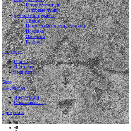
Бетоносмесители
Тепловые пушки
Ручной инструмент
Лезвия
Ножи со сменными лезвиями
Ножовки
Отвертки
Рулетки
О бренде
О бренде
Партнеры
Реквизиты
Блог
Поддержка
Инструкции
Обратная связь
Где купить