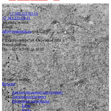
Бренд электроинструмента с отличным качеством по
доступной цене!
+7 343 221-03-11
+7 343 221-03-11
Заказать звонок
E-mail
info@vertatools.ru
Адрес
г. Екатеринбург, ул. Окружная 88Э
Режим работы
Пн. – Пт.: с 9:00 до 18:00
Оставить заявку
Каталог
Аккумуляторный инструмент
Электроинструмент
Расходные материалы
Биты
Буры