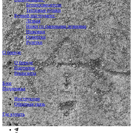
Бетоносмесители
Тепловые пушки
Ручной инструмент
Лезвия
Ножи со сменными лезвиями
Ножовки
Отвертки
Рулетки
О бренде
О бренде
Партнеры
Реквизиты
Блог
Поддержка
Инструкции
Обратная связь
Где купить