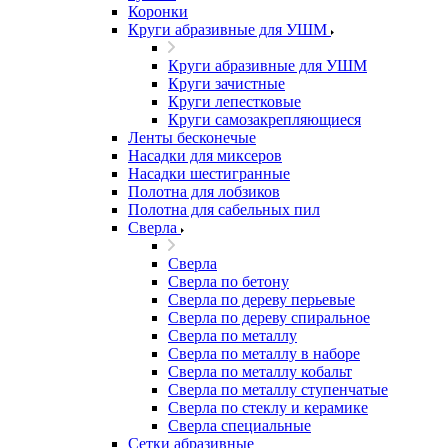
Коронки
Круги абразивные для УШМ
Круги абразивные для УШМ
Круги зачистные
Круги лепестковые
Круги самозакрепляющиеся
Ленты бесконечые
Насадки для миксеров
Насадки шестигранные
Полотна для лобзиков
Полотна для сабельных пил
Сверла
Сверла
Сверла по бетону
Сверла по дереву перьевые
Сверла по дереву спиральное
Сверла по металлу
Сверла по металлу в наборе
Сверла по металлу кобальт
Сверла по металлу ступенчатые
Сверла по стеклу и керамике
Сверла специальные
Сетки абразивные