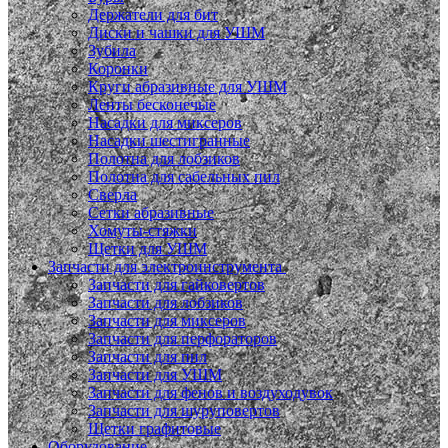
Держатели для бит
Диски и чашки для УШМ
Зубила
Коронки
Круги абразивные для УШМ
Ленты бесконечые
Насадки для миксеров
Насадки шестигранные
Полотна для лобзиков
Полотна для сабельных пил
Сверла
Сетки абразивные
Хомуты-стяжки
Щетки для УШМ
Запчасти для электроинструмента
Запчасти для гайковертов
Запчасти для лобзиков
Запчасти для миксеров
Запчасти для перфораторов
Запчасти для пил
Запчасти для УШМ
Запчасти для фенов и воздуходувок
Запчасти для шуруповертов
Щетки графитовые
Оборудование