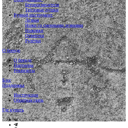
Бетоносмесители
Тепловые пушки
Ручной инструмент
Лезвия
Ножи со сменными лезвиями
Ножовки
Отвертки
Рулетки
О бренде
О бренде
Партнеры
Реквизиты
Блог
Поддержка
Инструкции
Обратная связь
Где купить