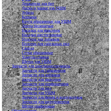
Держатели для бит
Диски и чашки для УШМ
Зубила
Коронки
Круги абразивные для УШМ
Ленты бесконечые
Насадки для миксеров
Насадки шестигранные
Полотна для лобзиков
Полотна для сабельных пил
Сверла
Сетки абразивные
Хомуты-стяжки
Щетки для УШМ
Запчасти для электроинструмента
Запчасти для гайковертов
Запчасти для лобзиков
Запчасти для миксеров
Запчасти для перфораторов
Запчасти для пил
Запчасти для УШМ
Запчасти для фенов и воздуходувок
Запчасти для шуруповертов
Щетки графитовые
Оборудование